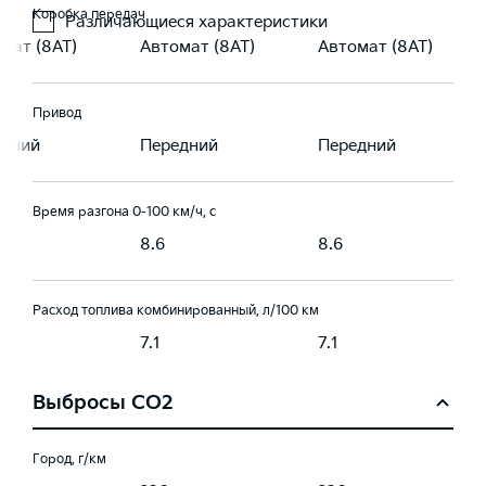
Коробка передач
Различающиеся характеристики
мат (8AT)
Автомат (8AT)
Автомат (8AT)
Привод
едний
Передний
Передний
Время разгона 0-100 км/ч, с
8.6
8.6
Расход топлива комбинированный, л/100 км
7.1
7.1
Выбросы CO2
Город, г/км