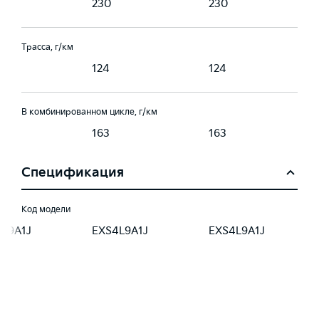
230
230
Трасса, г/км
124
124
В комбинированном цикле, г/км
163
163
Спецификация
Код модели
4L9A1J
EXS4L9A1J
EXS4L9A1J