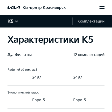
Крутящий момент, Н·м
Kia-центр Красноярск
246
246
K5
Комплектации
Тип топлива
ин, АИ 95
Бензин, АИ 95
Бензин, АИ 95
Характеристики K5
Рабочий объем, л
2.5
2.5
Фильтры
12 комплектаций
Рабочий объем, см3
7
2497
2497
Экологический класс
-5
Евро-5
Евро-5