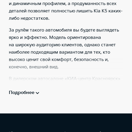
и динамичным профилем, а продуманность всех
деталей позволяет полностью лишить Kia K5 каких-
либо недостатков.
За рулём такого автомобиля вы будете выглядеть
ярко и эффектно. Модель ориентирована
на широкую аудиторию клиентов, однако станет
наиболее подходящим вариантом для тех, кто
высоко ценит свой комфорт, безопасность и,
конечно, внешний вид.
В дилерском автосалоне «КИА-центр Красноярск»
у специалистов отдела продаж вы сможете узнать
Подробнее
подробную информацию обо всех характеристиках
нового К5. Здесь же мы приведём описание
ключевых параметров автомобиля, чтобы
вы убедились в том, что он действительно вам
подходит.