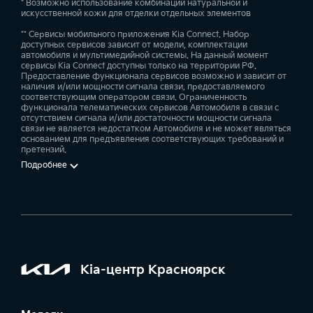
Эффектная внешность
* Возможно использование комбинации натуральной и
искусственной кожи для отделки отдельных элементов
Благодаря особенностям конструкции кузова, даже
** Сервисы мобильного приложения Kia Connect. Набор
доступных сервисов зависит от модели, комплектации
когда КИА K5 стоит на месте, трудно
автомобиля и мультимедийной системы. На данный момент
сервисы Kia Connect доступны только на территории РФ.
не предположить обратное. Обусловлено это
Предоставление функционала сервисов возможно и зависит от
рельефными линиями на боковых частях и спереди
наличия и/или мощности сигнала связи, предоставляемого
соответствующим оператором связи. Ограниченность
автомобиля, которые, создавая особую игру теней,
функционала телематических сервисов Автомобиля в связи с
отсутствием сигнала и/или достаточности мощности сигнала
формируют динамичный образ и к тому же
связи не является недостатком Автомобиля и не может являться
сообщают о пристрастии к высоким скоростям.
основанием для предъявления соответствующих требований и
претензий.
Подробнее
Хромированный молдинг, покатая крыша,
стильная, прямая и удлинённая решётка радиатора
с трёхмерным рисунком, переходящая в фары
головного света интересной формы, массивный
воздухозаборник, а также оригинальные
противотуманные фары — вот что делает
Kia-центр Красноярск
фронтальный профиль нового КИА К5 поистине
впечатляющим!