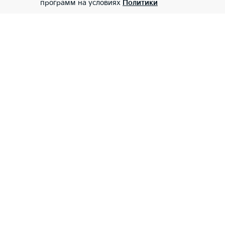
программ на условиях
Политики
Kia-центр Красноярск
Модели
Покупателям
Тест-драйв
Авто в наличии