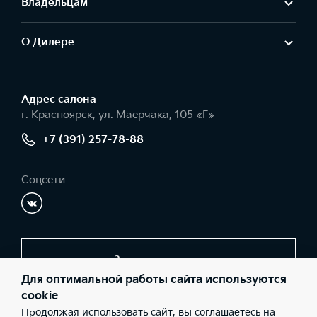
Владельцам
О Дилере
Адрес салонa
г. Красноярск, ул. Маерчака, 105 «Г»
+7 (391) 257-78-88
Соцсети
Заказать звонок
Для оптимальной работы сайта используются
cookie
Продолжая использовать сайт, вы соглашаетесь на
© 2026 Юридические лица ООО «КИА-центр Красноярск»