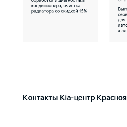
01 а
обработка и диагностика
кондиционера, очистка
Выг
радиатора со скидкой 15%
сер
для
авт
х ле
Контакты Kia-центр Красноя