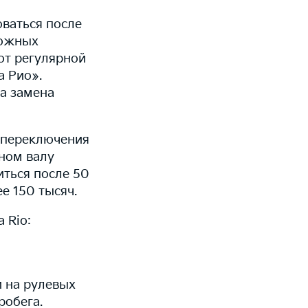
оваться после
рожных
ют регулярной
а Рио».
а замена
 переключения
чном валу
ться после 50
е 150 тысяч.
 Rio:
 на рулевых
робега.