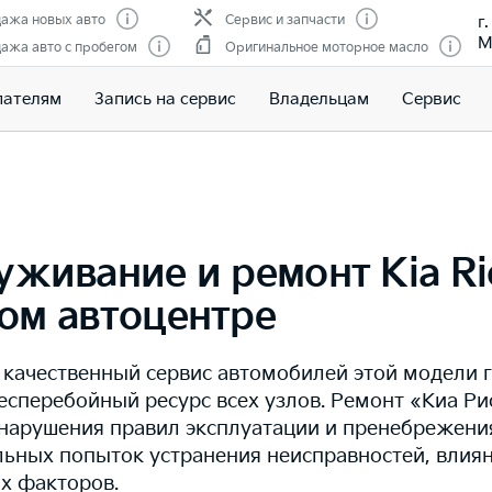
г
ажа новых авто
Сервис и запчасти
М
ажа авто с пробегом
Оригинальное моторное масло
пателям
Запись на сервис
Владельцам
Сервис
уживание и ремонт Kia Ri
ом автоцентре
качественный сервис автомобилей этой модели 
есперебойный ресурс всех узлов. Ремонт «Киа Ри
а нарушения правил эксплуатации и пренебрежен
ьных попыток устранения неисправностей, влия
х факторов.