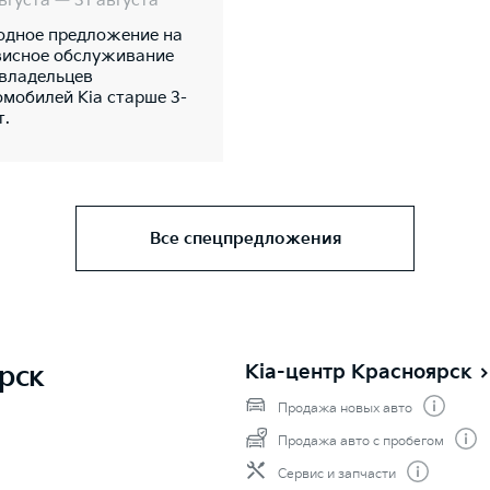
вгуста — 31 августа
одное предложение на
висное обслуживание
 владельцев
омобилей Kia старше 3-
т.
Все спецпредложения
рск
Kia-центр Красноярск
Продажа новых авто
Продажа авто с пробегом
Сервис и запчасти