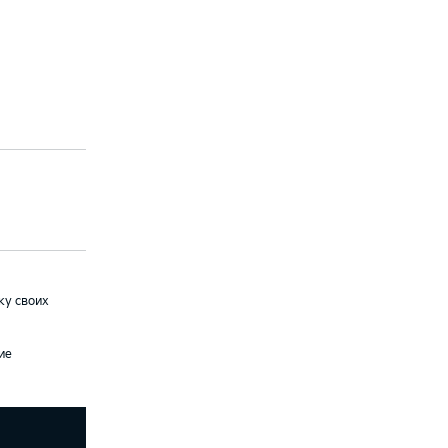
ку своих
ие