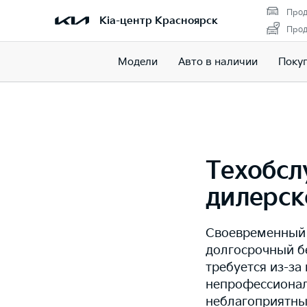
Прод
Kia-центр Красноярск
Прод
Модели
Авто в наличии
Поку
Техобсл
дилерск
Своевременный 
долгосрочный б
требуется из-з
непрофессионал
неблагоприятны