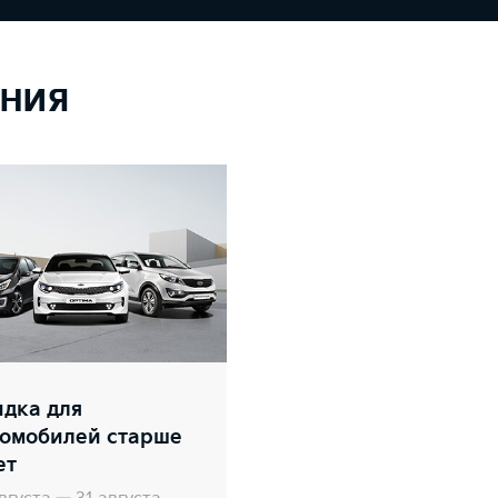
ния
дка для
томобилей старше
ет