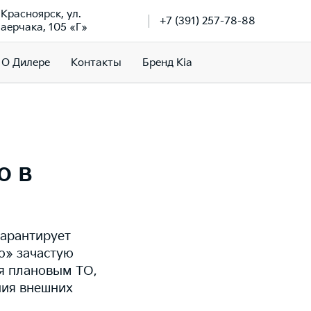
. Красноярск, ул.
+7 (391) 257-78-88
аерчака, 105 «Г»
О Дилере
Контакты
Бренд Kia
o в
гарантирует
о» зачастую
ия плановым ТО,
ния внешних