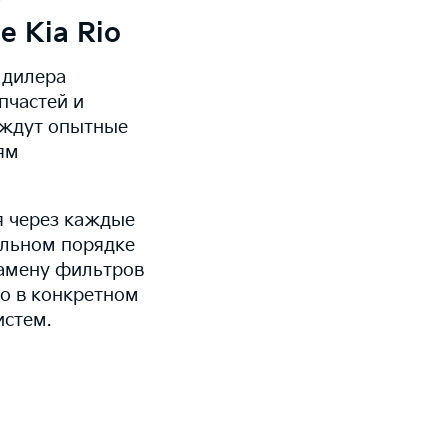
 Kia Rio
 дилера
пчастей и
 ждут опытные
ям
я через каждые
тельном порядке
замену фильтров
io в конкретном
истем.