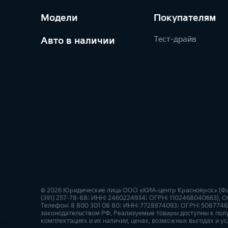
Модели
Покупателям
Тест-драйв
Авто в наличии
© 2026 Юридические лица ООО «КИА-центр Красноярск» (Факт
(391) 257-78-88; ИНН: 2460224934; ОГРН: 1102468040663), О
Телефон: 8 800 301 08 80; ИНН: 7728674093; ОГРН: 50877462
законодательством РФ. Реализуемые товары доступны к пол
комплектациях и их наличии, ценах, возможных выгодах и ус