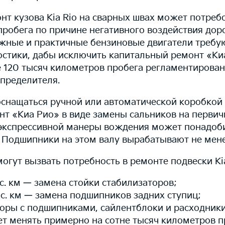
нт кузова Kia Rio на сварных швах может потреб
пробега по причине негативного воздействия до
ёжные и практичные бензиновые двигатели требу
остики, дабы исключить капитальный ремонт «Ки
 120 тысяч километров пробега регламентирован
спределителя.
снащаться ручной или автоматической коробкой
нт «Киа Рио» в виде замены сальников на перви
 экспрессивной манеры вождения может понадоби
. Подшипники на этом валу вырабатывают не мене
огут вызвать потребность в ремонте подвески Kia
с. км — замена стойки стабилизаторов;
с. км — замена подшипников задних ступиц;
оры с подшипниками, сайлентблоки и расходники
ет менять примерно на сотне тысяч километров п