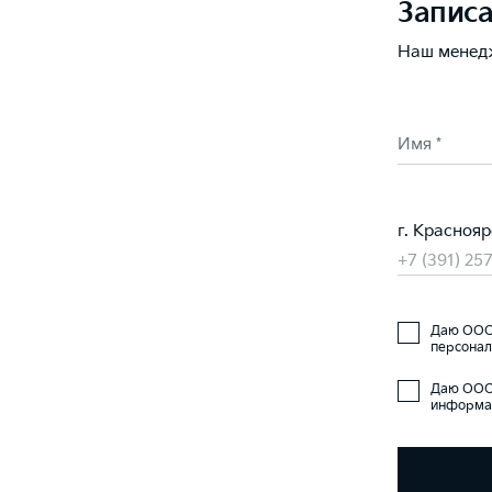
Записа
Наш менед
Имя *
г. Краснояр
+7 (391) 25
Даю ООО 
персонал
Даю ООО 
информац