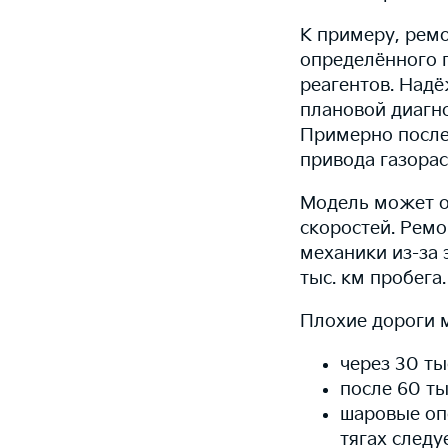
К примеру, ремо
определённого 
реагентов. Над
плановой диагн
Примерно после
привода газора
Модель может о
скоростей. Ремо
механики из-за
тыс. км пробега
Плохие дороги м
через 30 ты
после 60 ты
шаровые оп
тягах следу