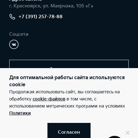
г. Красноярск, ул. Маерчака, 105 «Г»
+7 (391) 257-78-88
Соцсети
Заказать звонок
Для оптимальной работы сайта используются
cookie
Продолжая использовать сайт, вы соглашаетесь на
© 2026 Юридические лица ООО «КИА-центр Красноярск»
(Фактический адрес: г. Красноярск, ул. Маерчака, 105 «Г»;
обработку
cookie-файлов
в том числе, с
Телефон: +7 (391) 257-78-88; ИНН: 2460224934; ОГРН:
использованием метрических программ на условиях
1102468040663), ООО «Киа Россия и СНГ» (Фактический адрес:
г.Москва, Валовая 26; Телефон: 8 800 301 08 80; ИНН:
Политики
7728674093; ОГРН: 5087746291760) ведут деятельность на
территории РФ в соответствии с законодательством РФ.
Реализуемые товары доступны к получению на территории РФ.
Информация о соответствующих моделях и комплектациях и их
Согласен
наличии, ценах, возможных выгодах и условиях приобретения