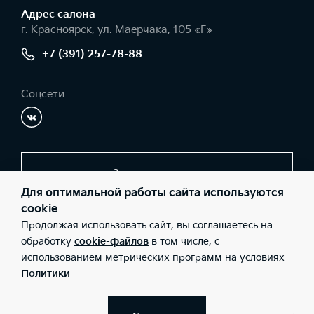
Адрес салонa
г. Красноярск, ул. Маерчака, 105 «Г»
+7 (391) 257-78-88
Соцсети
Заказать звонок
Для оптимальной работы сайта используются
cookie
Продолжая использовать сайт, вы соглашаетесь на
© 2026 Юридические лица ООО «КИА-центр Красноярск»
(Фактический адрес: г. Красноярск, ул. Маерчака, 105 «Г»;
обработку
cookie-файлов
в том числе, с
Телефон: +7 (391) 257-78-88; ИНН: 2460224934; ОГРН:
использованием метрических программ на условиях
1102468040663), ООО «Киа Россия и СНГ» (Фактический адрес:
г.Москва, Валовая 26; Телефон: 8 800 301 08 80; ИНН:
Политики
7728674093; ОГРН: 5087746291760) ведут деятельность на
территории РФ в соответствии с законодательством РФ.
Реализуемые товары доступны к получению на территории РФ.
Информация о соответствующих моделях и комплектациях и их