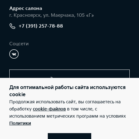
Адрес салонa
г. Красноярск, ул. Маерчака, 105 «Г»
+7 (391) 257-78-88
Соцсети
Заказать звонок
Для оптимальной работы сайта используются
cookie
Продолжая использовать сайт, вы соглашаетесь на
© 2026 Юридические лица ООО «КИА-центр Красноярск»
(Фактический адрес: г. Красноярск, ул. Маерчака, 105 «Г»;
обработку
cookie-файлов
в том числе, с
Телефон: +7 (391) 257-78-88; ИНН: 2460224934; ОГРН:
использованием метрических программ на условиях
1102468040663), ООО «Киа Россия и СНГ» (Фактический адрес:
г.Москва, Валовая 26; Телефон: 8 800 301 08 80; ИНН:
Политики
7728674093; ОГРН: 5087746291760) ведут деятельность на
территории РФ в соответствии с законодательством РФ.
Реализуемые товары доступны к получению на территории РФ.