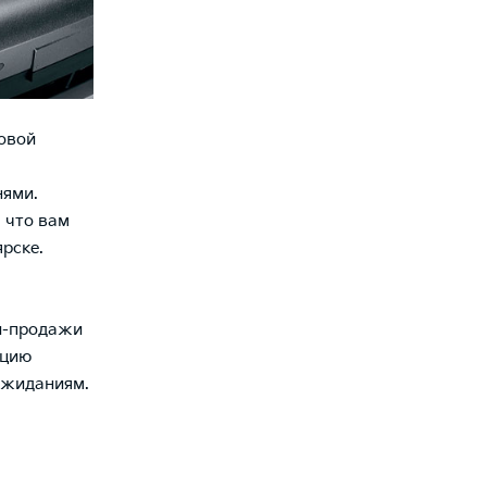
ловой
нями.
, что вам
рске.
и-продажи
ацию
ожиданиям.