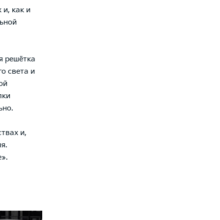
и, как и
льной
я решётка
о света и
ой
лки
ьно.
твах и,
я.
».