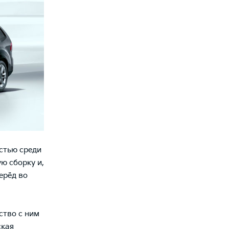
стью среди
ю сборку и,
ерёд во
ство с ним
ская