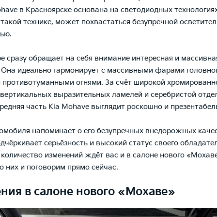
have в Красноярске
основана на светодиодных технологиях 
 такой технике, может похвастаться безупречной осветите
ью.
ре сразу обращает на себя внимание интересная и массивна
 Она идеально гармонирует с массивными фарами головног
противотуманными огнями. За счёт широкой хромированн
 вертикальных выразительных ламелей и серебристой отде
редняя часть Kia Mohave выглядит роскошно и презентабел
омобиля напоминает о его безупречных внедорожных качес
одчёркивает серьёзность и высокий статус своего обладател
количество изменений ждёт вас и в салоне нового «Мохаве
о них и поговорим прямо сейчас.
ния в салоне нового «Мохаве»