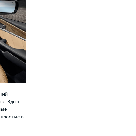
ний.
сё. Здесь
ные
 простые в