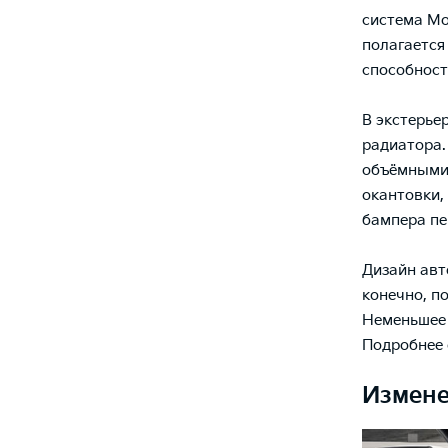
система
Mo
полагается
способност
В экстерье
радиатора.
объёмными 
окантовки,
бампера пе
Дизайн авт
конечно, п
Неменьшее 
Подробнее 
Измене