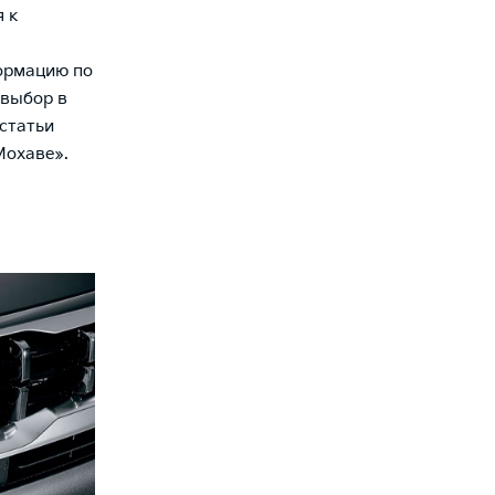
 к
ормацию по
 выбор в
статьи
Мохаве».