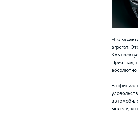
Что касает
агрегат. Э
Комплектуе
Приятная, 
абсолютно 
В официаль
удовольств
автомобиле
модели, ко