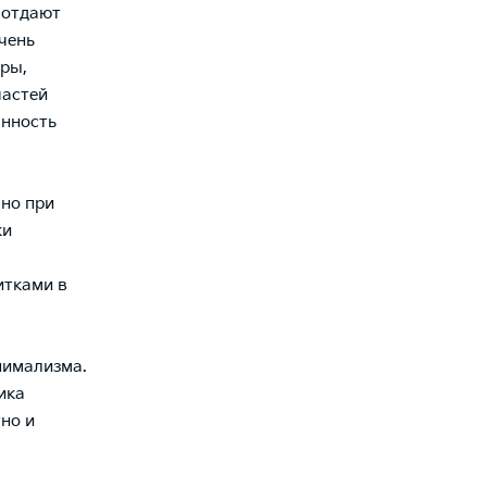
 отдают
чень
ры,
частей
анность
но при
ки
итками в
нимализма.
ика
но и