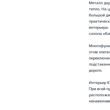
Металл дар
тепло. На 
большой д
практическ
интерьера.
салона «Ки
Многофункц
этом элега
переключен
подстаканн
дороге.
Интерьер K
При всей п
расположен
ненавязчив