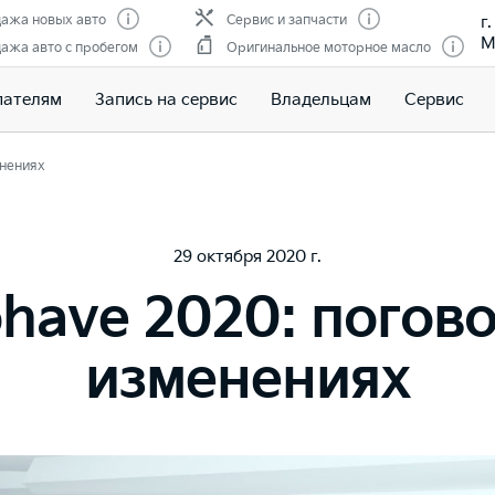
г
ажа новых авто
Сервис и запчасти
М
ажа авто с пробегом
Оригинальное моторное масло
пателям
Запись на сервис
Владельцам
Сервис
енениях
29 октября 2020 г.
have 2020: погов
изменениях