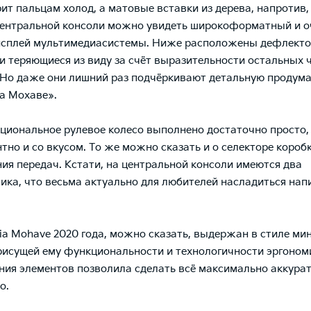
ит пальцам холод, а матовые вставки из дерева, напротив,
центральной консоли можно увидеть широкоформатный и о
исплей мультимедиасистемы. Ниже расположены дефлекто
и теряющиеся из виду за счёт выразительности остальных 
 Но даже они лишний раз подчёркивают детальную продум
а Мохаве».
иональное рулевое колесо выполнено достаточно просто, 
нтно и со вкусом. То же можно сказать и о селекторе короб
ия передач. Кстати, на центральной консоли имеются два
ика, что весьма актуально для любителей насладиться нап
ia Mohave 2020 года, можно сказать, выдержан в стиле ми
рисущей ему функциональности и технологичности эргоном
ия элементов позволила сделать всё максимально аккурат
о.