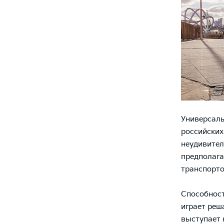
Универсаль
российских
неудивител
предполага
транспорто
Способност
играет реш
выступает 