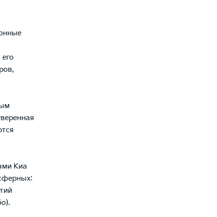
ионные
 его
ров,
ным
уверенная
ются
ами Киа
осферных:
етий
о).