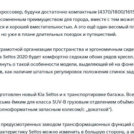
кроссовер, будучи достаточно компактным (4370/1800/1615
есомненным преимуществом для города, вместе с тем може
ся и хорошей вместительностью. А это ещё один весомый п
, но уже в плане длительных поездок и путешествий.
грамотной организации пространства и эргономичным сиде
a Seltos 2020
будет комфортно седокам обоих рядов кресел.
януть о такой особенности модели, выделяющей её на фоне
в, как наличие штатных регулировок положения спинок за
дготовлен
новый Kia Seltos
и к транспортировке багажа. В
сьма ёмким для класса SUV-B грузовым отделением объём
полноформатным запасным колесом/с „докаткой“).
 предусмотренных заводом трансформационных функций 
актеристику Seltos можно изменить в большую сторону, а 