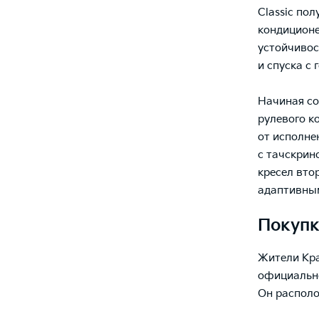
Classic по
кондиционе
устойчивос
и спуска с 
Начиная со
рулевого к
от исполне
с тачскрин
кресел вто
адаптивным
Покупк
Жители Кра
официально
Он располо