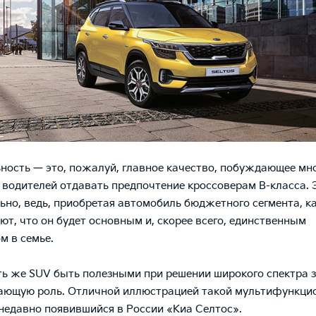
ность — это, пожалуй, главное качество, побуждающее мн
 водителей отдавать предпочтение кроссоверам B-класса. 
ьно, ведь, приобретая автомобиль бюджетного сегмента, к
ют, что он будет основным и, скорее всего, единственным
м в семье.
ь же SUV быть полезными при решении широкого спектра з
ающую роль. Отличной иллюстрацией такой мультифункци
недавно появившийся в России «Киа Селтос».