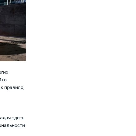
огих
Это
ак правило,
адач здесь
ональности