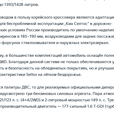
до 1393/1428 литров.
водом в пользу корейского кроссовера являются адаптац
 для беспроблемной эксплуатации „Киа Селтос“ в дорожно-
ких условиях России производитель по умолчанию наделил
иренсом в 185–190 мм, воздуховодами для задних пассажи
 форсунок стеклоомывателя и наружных электрозеркал.
му, в большинстве комплектаций автомобиль оснащён пол
WD. Благодаря данной системе не только обеспечиваются 
ть и безопасность на обледенелых покрытиях, но и улучша
рактеристики Seltos на лёгком бездорожье.
ся палитры ДВС, то для реализуемых официальными дилер
редусмотрено три бензиновых силовых агрегата. Пара атм
121/123 л. с. (4×4/2WD) и 2-литровый мощностью 149 л. с. Тр
 производительный двигатель — 177-сильный 1.6 T-GDI (турб