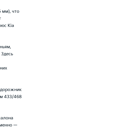
 мм), что
т
люс Kia
ньям,
 Здесь
дних
седорожник
ом 433/468
салона
именно —