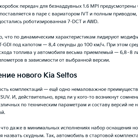
 коробок передач для безнаддувных 1.6 MPI предусмотрены 
I поставляется в паре с вариатором IVT и полным приводом,
достались роботизированная 7-DCT и AWD.
о, что по динамическим характеристикам лидируют модиф
6 T-GDI под капотом — 8,4 секунды до 100 км/ч. При этом ср
схода топлива у автомобиля весьма приемлемый — 6,8–8 л
илометров в зависимости от выбранной версии.
ние нового Kia Seltos
ость комплектаций — ещё одно немаловажное преимущест
SUV. И, действительно, вряд ли у кого-то возникнут сомнен
азличных по техническим параметрам и составу версий не 
й.
 что даже в минимальных исполнениях набор оснащения но
ьзя назвать скудным. Так, автомобиль в стартовой комплек