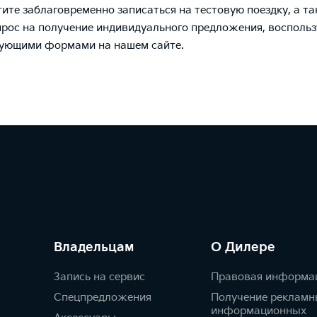
тите заблаговременно записаться на тестовую поездку, а т
прос на получение индивидуального предложения, воспольз
вующими формами на нашем сайте.
Владельцам
О Дилере
Запись на сервис
Правовая информа
Спецпредложения
Получение рекламн
информационных