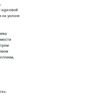
,
 курсовой
 на уклоне
рева
имости
нтром
ревом
исплеем,
ск».