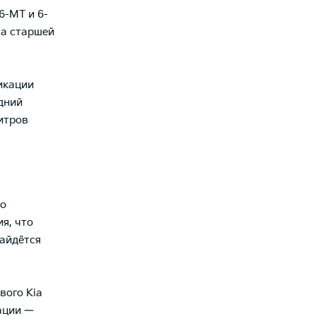
6-МТ и 6-
 а старшей
икации
едний
итров
во
ия, что
найдётся
вого Kia
тации —