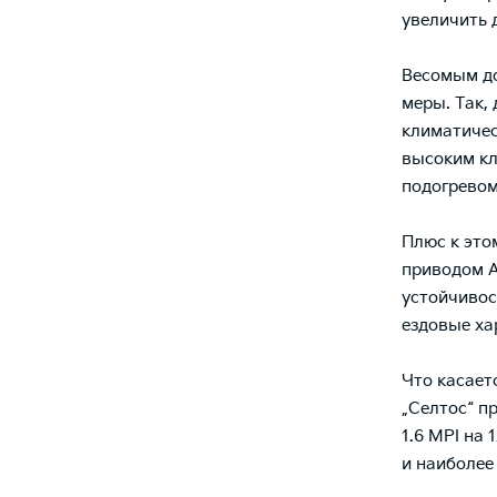
увеличить 
Весомым до
меры. Так,
климатичес
высоким кл
подогревом
Плюс к это
приводом A
устойчивос
ездовые ха
Что касает
„Селтос“ п
1.6 MPI на 
и наиболее