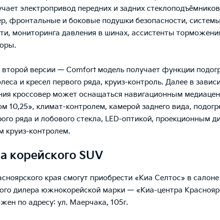
лучает электропривод передних и задних стеклоподъёмников
р, фронтальные и боковые подушки безопасности, системы
ти, мониторинга давления в шинах, ассистенты торможения
горы.
 второй версии — Comfort модель получает функции подог
олеса и кресел первого ряда, круиз-контроль. Далее в завис
ния кроссовер может оснащаться навигационным медиаце
ом 10,25», климат-контролем, камерой заднего вида, подог
рого ряда и лобового стекла, LED-оптикой, проекционным д
 круиз-контролем.
а корейского SUV
сноярского края смогут приобрести «Киа Селтос» в салоне
го дилера южнокорейской марки — «Киа-центра Краснояр
жен по адресу: ул. Маерчака, 105г.