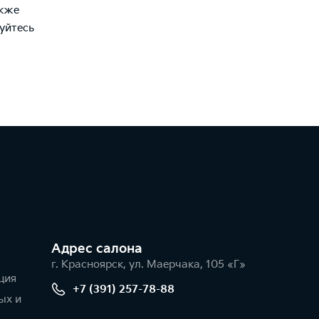
акже
уйтесь
Адрес салонa
г. Красноярск, ул. Маерчака, 105 «Г»
ция
+7 (391) 257-78-88
ых и