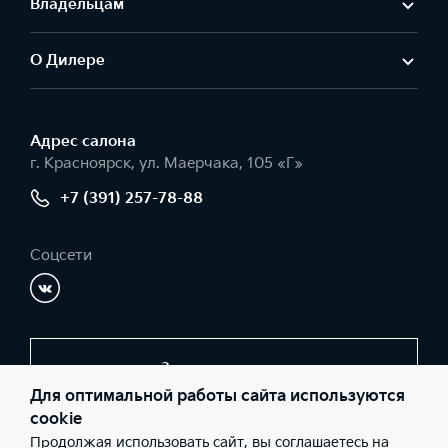
Владельцам
О Дилере
Адрес салонa
г. Красноярск, ул. Маерчака, 105 «Г»
+7 (391) 257-78-88
Соцсети
Заказать звонок
Для оптимальной работы сайта используются
cookie
Продолжая использовать сайт, вы соглашаетесь на
© 2026 Юридические лица ООО «КИА-центр Красноярск»