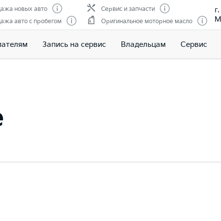
г
ажа новых авто
Сервис и запчасти
М
ажа авто с пробегом
Оригинальное моторное масло
пателям
Запись на сервис
Владельцам
Сервис
e