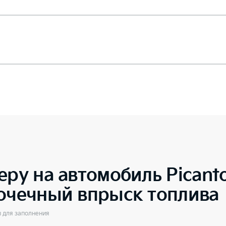
еру на автомобиль
Picant
точечный впрыск топлива
ы для заполнения