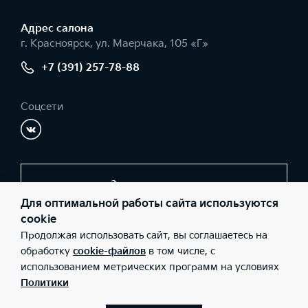
Адрес салонa
г. Красноярск, ул. Маерчака, 105 «Г»
+7 (391) 257-78-88
Соцсети
Заказать звонок
Для оптимальной работы сайта используются
cookie
Продолжая использовать сайт, вы соглашаетесь на
© 2026 Юридические лица ООО «КИА-центр Красноярск»
(Фактический адрес: г. Красноярск, ул. Маерчака, 105 «Г»;
обработку
cookie-файлов
в том числе, с
Телефон: +7 (391) 257-78-88; ИНН: 2460224934; ОГРН:
использованием метрических программ на условиях
1102468040663), ООО «Киа Россия и СНГ» (Фактический адрес:
г.Москва, Валовая 26; Телефон: 8 800 301 08 80; ИНН:
Политики
7728674093; ОГРН: 5087746291760) ведут деятельность на
территории РФ в соответствии с законодательством РФ.